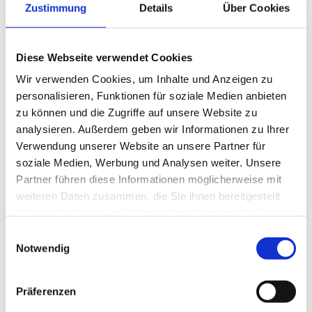
Company Name
Zustimmung
Details
Über Cookies
This name will be displayed to your clients, e.g. in quotes.
Diese Webseite verwendet Cookies
Address & Contact
Wir verwenden Cookies, um Inhalte und Anzeigen zu
Please provide the full address of your company’s
personalisieren, Funktionen für soziale Medien anbieten
headquarters.
zu können und die Zugriffe auf unsere Website zu
Street
analysieren. Außerdem geben wir Informationen zu Ihrer
Number
Verwendung unserer Website an unsere Partner für
Postal code
soziale Medien, Werbung und Analysen weiter. Unsere
City
Partner führen diese Informationen möglicherweise mit
Country
Company Email
weiteren Daten zusammen, die Sie ihnen bereitgestellt
haben oder die sie im Rahmen Ihrer Nutzung der Dienste
Typically an info@ address
gesammelt haben.
Einwilligungsauswahl
Phone number
Notwendig
+
--
Loading…
Präferenzen